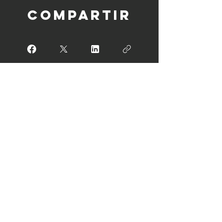
Compartir
Únete
Convirtamos el reto
en acción
¡Házlo!
estamos
disponibles