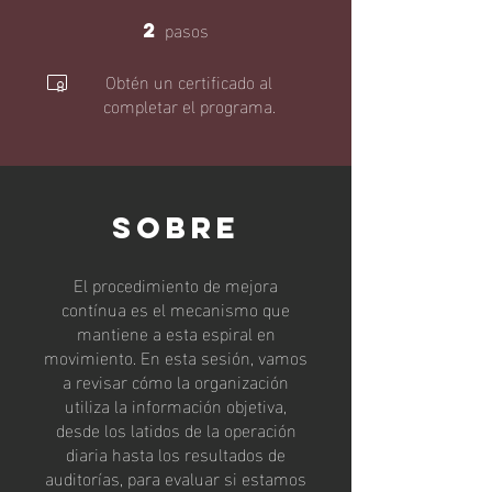
pasos
2
2 pasos
Obtén un certificado al
completar el programa.
Sobre
El procedimiento de mejora
contínua es el mecanismo que
mantiene a esta espiral en
movimiento. En esta sesión, vamos
a revisar cómo la organización
utiliza la información objetiva,
desde los latidos de la operación
diaria hasta los resultados de
auditorías, para evaluar si estamos