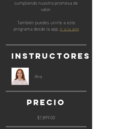
cumpliendo nuestra promesa de
valor.
También puedes unirte a este
programa desde la app.
Ir a la app
Instructores
Ana
Precio
$7,899.00