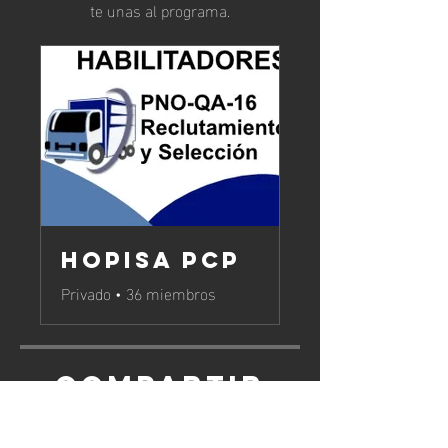
te unas al programa.
HOPISA PCP
Privado
•
36 miembros
Compartir