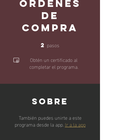
ORDENES
DE
COMPRA
pasos
2
2 pasos
Obtén un certificado al
completar el programa.
Sobre
También puedes unirte a este
programa desde la app.
Ir a la app